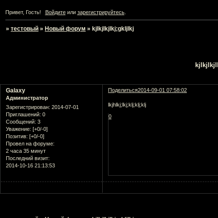
Привет, Гость!
Войдите
или
зарегистрируйтесь
.
»
тестовый
»
Новый форум
»
kjlkjlkjlkj;gkljlkj
Страница:
1
kjlkjlkjl
Galaxy
Поделиться
2014-09-01 07:58:02
Администратор
lkjhlkj;lkj;klj;klj;klj
Зарегистрирован
: 2014-07-01
Приглашений:
0
0
Сообщений:
3
Уважение:
[+0/-0]
Позитив:
[+0/-0]
Провел на форуме:
2 часа 35 минут
Последний визит:
2014-10-16 21:13:53
Страница:
1